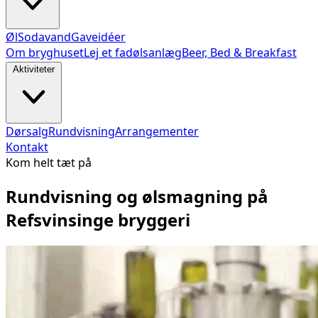
Øl
Sodavand
Gaveidéer
Om bryghuset
Lej et fadølsanlæg
Beer, Bed & Breakfast
Aktiviteter
Dørsalg
Rundvisning
Arrangementer
Kontakt
Kom helt tæt på
Rundvisning og ølsmagning på
Refsvinsinge bryggeri